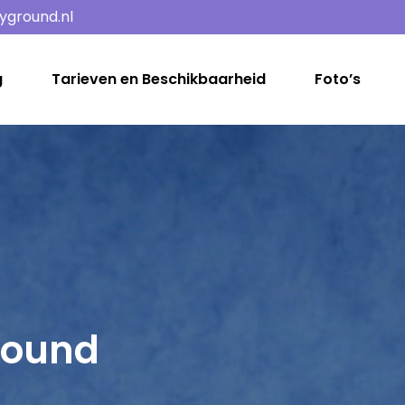
yground.nl
g
Tarieven en Beschikbaarheid
Foto’s
round