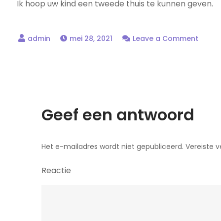
Ik hoop uw kind een tweede thuis te kunnen geven.
on
mei 28, 2021
Leave a Comment
Welk
bij
Sanne
Playg
Geef een antwoord
Het e-mailadres wordt niet gepubliceerd.
Vereiste v
Reactie