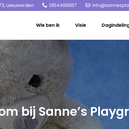
73, Leeuwarden
0614495667
info@sannespla
Wie ben ik
Visie
Dagindelin
om bij Sanne’s Playg